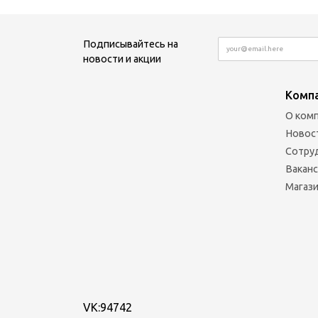
Подписывайтесь на
новости и акции
Комп
О ком
Новос
Сотру
Вакан
Магаз
VK:94742