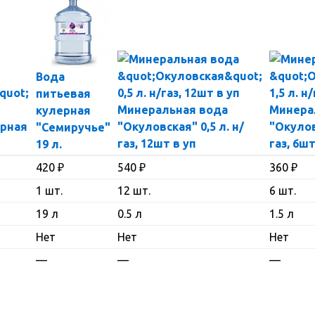
Вода
питьевая
Минеральная вода
Минера
кулерная
ерная
"Окуловская" 0,5 л. н/
"Окулов
"Семиручье"
газ, 12шт в уп
газ, 6шт
19 л.
420
₽
540
₽
360
₽
1 шт.
12 шт.
6 шт.
19 л
0.5 л
1.5 л
Нет
Нет
Нет
—
—
—