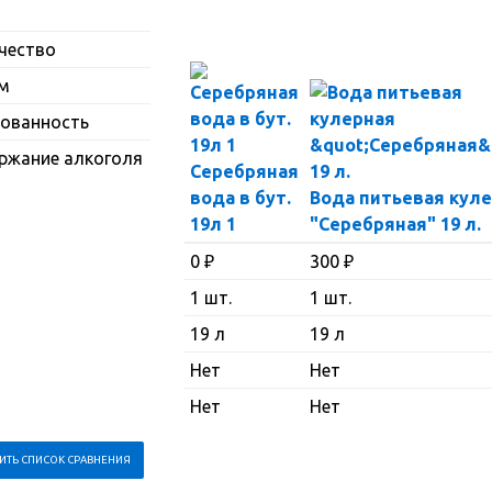
чество
м
рованность
ржание алкоголя
Серебряная
вода в бут.
Вода питьевая кул
19л 1
"Серебряная" 19 л.
0
₽
300
₽
1 шт.
1 шт.
19 л
19 л
Нет
Нет
Нет
Нет