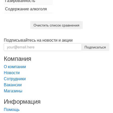
Газированность
Содержание алкоголя
Вода
Серебряная
питьевая
вода в бут.
бутилирова
19л 1
"Семиручье
19л.
Подписывайтесь на новости и акции
0
₽
420
₽
Компания
1 шт.
1 шт.
О компании
Новости
19 л
19 л
Сотрудники
Нет
Нет
Вакансии
Нет
—
Магазины
Информация
Помощь